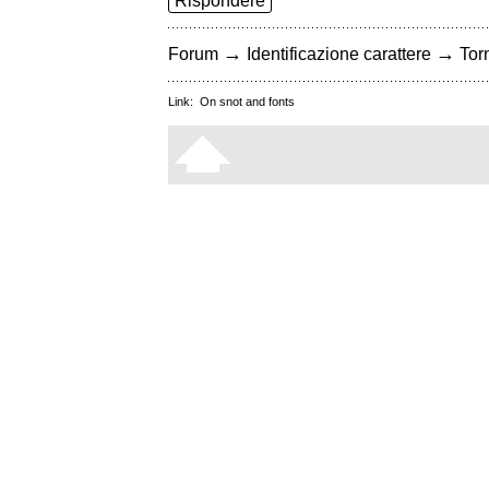
Rispondere
→
→
Forum
Identificazione carattere
Torn
Link:
On snot and fonts