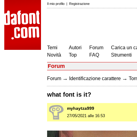
Il mio profilo
|
Registrazione
Temi
Autori
Forum
Carica un c
Novità
Top
FAQ
Strumenti
Forum
→
→
Forum
Identificazione carattere
Torn
what font is it?
myhaytza999
27/05/2021 alle 16:53