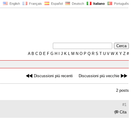
English
Français
Español
Deutsch
Italiano
Português
A
B
C
D
E
F
G
H
I
J
K
L
M
N
O
P
Q
R
S
T
U
V
W
X
Y
Z
#
Discussioni più recenti
Discussioni più vecchie
2 posts
#1
Cita