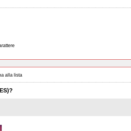
arattere
a alla lista
ES)?