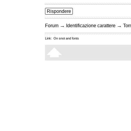
Rispondere
→
→
Forum
Identificazione carattere
Torn
Link:
On snot and fonts