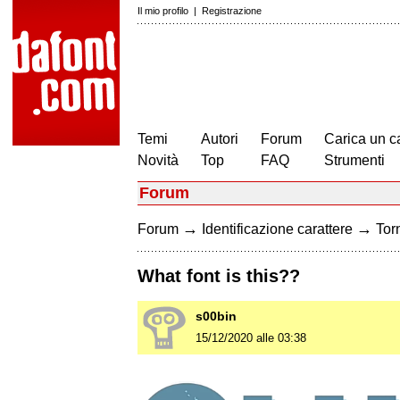
Il mio profilo
|
Registrazione
Temi
Autori
Forum
Carica un c
Novità
Top
FAQ
Strumenti
Forum
→
→
Forum
Identificazione carattere
Torn
What font is this??
s00bin
15/12/2020 alle 03:38