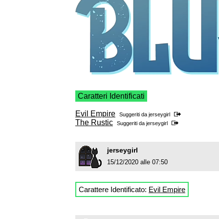
Caratteri Identificati
Evil Empire
Suggeriti da
jerseygirl
The Rustic
Suggeriti da
jerseygirl
jerseygirl
15/12/2020 alle 07:50
Carattere Identificato:
Evil Empire