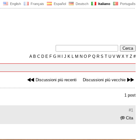
English
Français
Español
Deutsch
Italiano
Português
A
B
C
D
E
F
G
H
I
J
K
L
M
N
O
P
Q
R
S
T
U
V
W
X
Y
Z
#
Discussioni più recenti
Discussioni più vecchie
1 post
#1
Cita