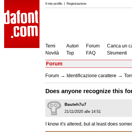
Il mio profilo
|
Registrazione
Temi
Autori
Forum
Carica un c
Novità
Top
FAQ
Strumenti
Forum
→
→
Forum
Identificazione carattere
Torn
Does anyone recognize this fo
Bauteh7u7
21/11/2020 alle 14:51
I know it's altered, but at least does som