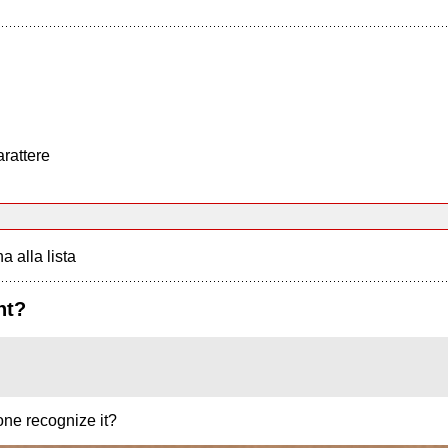
arattere
a alla lista
nt?
eone recognize it?