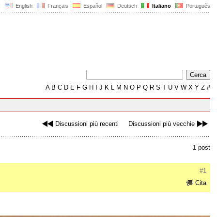
English
Français
Español
Deutsch
Italiano
Português
A
B
C
D
E
F
G
H
I
J
K
L
M
N
O
P
Q
R
S
T
U
V
W
X
Y
Z
#
Discussioni più recenti
Discussioni più vecchie
1 post
#1
Cita