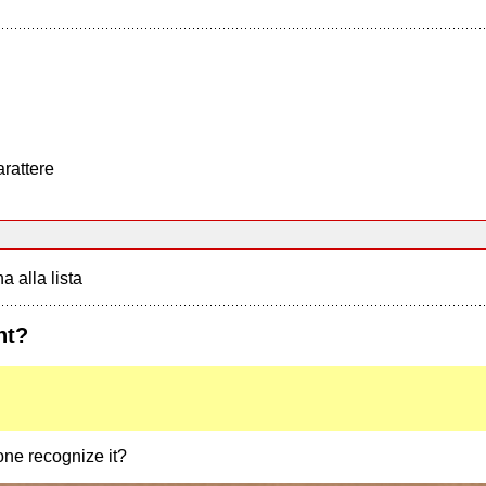
arattere
a alla lista
nt?
eone recognize it?