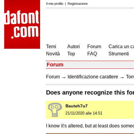
Il mio profilo
|
Registrazione
Temi
Autori
Forum
Carica un c
Novità
Top
FAQ
Strumenti
Forum
→
→
Forum
Identificazione carattere
Torn
Does anyone recognize this fo
Bauteh7u7
21/11/2020 alle 14:51
I know it's altered, but at least does som