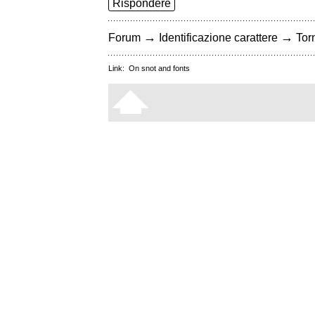
Rispondere
→
→
Forum
Identificazione carattere
Torn
Link:
On snot and fonts