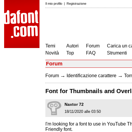
Il mio profilo
|
Registrazione
Temi
Autori
Forum
Carica un c
Novità
Top
FAQ
Strumenti
Forum
→
→
Forum
Identificazione carattere
Torn
Font for Thumbnails and Over
Naxtor 72
18/11/2020 alle 03:50
I'm looking for a font to use in YouTube 
Friendly font.