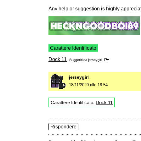
Any help or suggestion is highly appreci
Carattere Identificato
Dock 11
Suggeriti da
jerseygirl
jerseygirl
18/11/2020 alle 16:54
Carattere Identificato:
Dock 11
Rispondere