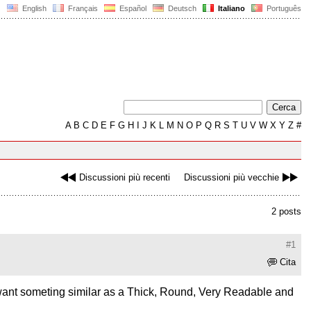
English
Français
Español
Deutsch
Italiano
Português
A
B
C
D
E
F
G
H
I
J
K
L
M
N
O
P
Q
R
S
T
U
V
W
X
Y
Z
#
Discussioni più recenti
Discussioni più vecchie
2 posts
#1
Cita
I want someting similar as a Thick, Round, Very Readable and