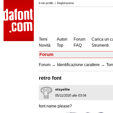
Il mio profilo
|
Registrazione
Temi
Autori
Forum
Carica un c
Novità
Top
FAQ
Strumenti
Forum
→
→
Forum
Identificazione carattere
Torn
retro font
etsyelite
05/11/2020 alle 03:04
font name please?