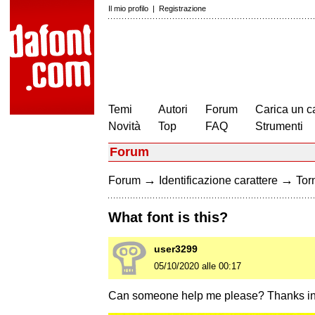
Il mio profilo
|
Registrazione
Temi
Autori
Forum
Carica un c
Novità
Top
FAQ
Strumenti
Forum
→
→
Forum
Identificazione carattere
Torn
What font is this?
user3299
05/10/2020 alle 00:17
Can someone help me please? Thanks in