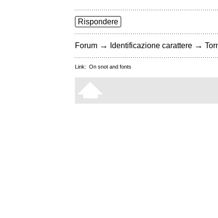
Rispondere
→
→
Forum
Identificazione carattere
Torn
Link:
On snot and fonts