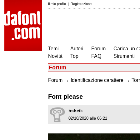
Il mio profilo
|
Registrazione
Temi
Autori
Forum
Carica un c
Novità
Top
FAQ
Strumenti
Forum
→
→
Forum
Identificazione carattere
Torn
Font please
bsheik
02/10/2020 alle 06:21