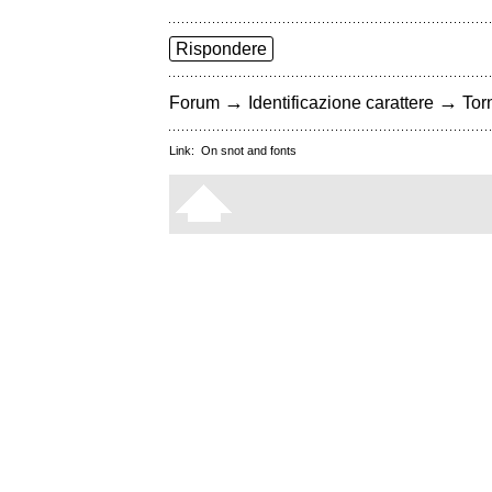
Rispondere
→
→
Forum
Identificazione carattere
Torn
Link:
On snot and fonts