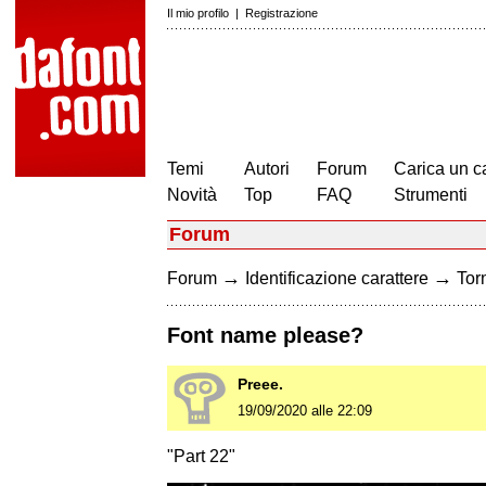
Il mio profilo
|
Registrazione
Temi
Autori
Forum
Carica un c
Novità
Top
FAQ
Strumenti
Forum
→
→
Forum
Identificazione carattere
Torn
Font name please?
Preee.
19/09/2020 alle 22:09
"Part 22"