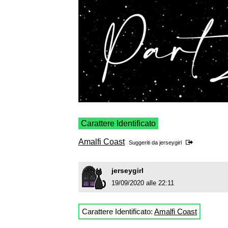
Carattere Identificato
Amalfi Coast
Suggeriti da
jerseygirl
jerseygirl
19/09/2020 alle 22:11
Carattere Identificato:
Amalfi Coast