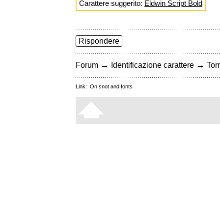
Carattere suggerito:
Eldwin Script Bold
Rispondere
→
→
Forum
Identificazione carattere
Torn
Link:
On snot and fonts