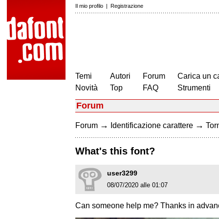
Il mio profilo
|
Registrazione
Temi
Autori
Forum
Carica un c
Novità
Top
FAQ
Strumenti
Forum
→
→
Forum
Identificazione carattere
Torn
What's this font?
user3299
08/07/2020 alle 01:07
Can someone help me? Thanks in advan