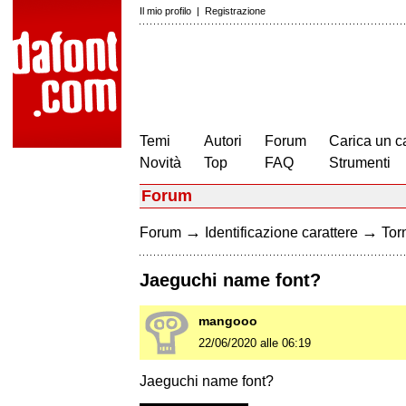
Il mio profilo
|
Registrazione
Temi
Autori
Forum
Carica un c
Novità
Top
FAQ
Strumenti
Forum
→
→
Forum
Identificazione carattere
Torn
Jaeguchi name font?
mangooo
22/06/2020 alle 06:19
Jaeguchi name font?