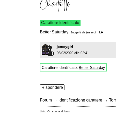
Carattere Identificato
Better Saturday
Suggeriti da
jerseygirl
jerseygirl
06/02/2020 alle 02:41
Carattere Identificato:
Better Saturday
Rispondere
→
→
Forum
Identificazione carattere
Torn
Link:
On snot and fonts