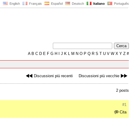
English
Français
Español
Deutsch
Italiano
Português
A
B
C
D
E
F
G
H
I
J
K
L
M
N
O
P
Q
R
S
T
U
V
W
X
Y
Z
#
Discussioni più recenti
Discussioni più vecchie
2 posts
#1
Cita