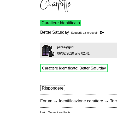
Carattere Identificato
Better Saturday
Suggeriti da
jerseygirl
jerseygirl
06/02/2020 alle 02:41
Carattere Identificato:
Better Saturday
Rispondere
→
→
Forum
Identificazione carattere
Torn
Link:
On snot and fonts