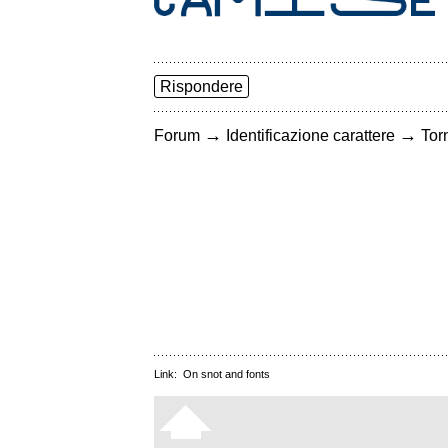
Rispondere
→
→
Forum
Identificazione carattere
Torn
Link:
On snot and fonts