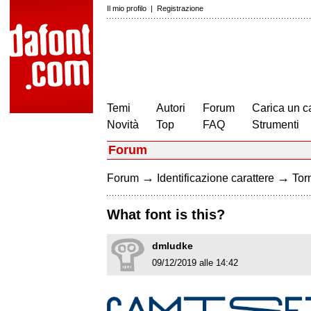
Il mio profilo
|
Registrazione
Temi
Autori
Forum
Carica un c
Novità
Top
FAQ
Strumenti
Forum
→
→
Forum
Identificazione carattere
Torn
What font is this?
dmludke
09/12/2019 alle 14:42