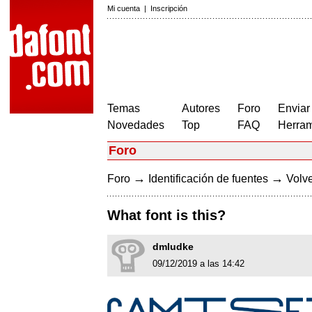
Mi cuenta
|
Inscripción
Temas
Autores
Foro
Enviar
Novedades
Top
FAQ
Herram
Foro
→
→
Foro
Identificación de fuentes
Volve
What font is this?
dmludke
09/12/2019 a las 14:42