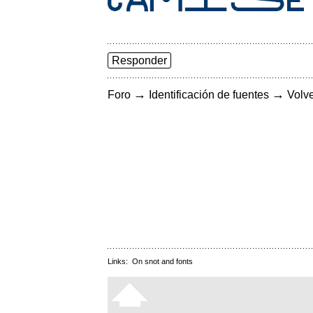
Responder
→
→
Foro
Identificación de fuentes
Volve
Links:
On snot and fonts