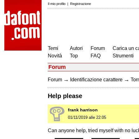
Il mio profilo
|
Registrazione
Temi
Autori
Forum
Carica un c
Novità
Top
FAQ
Strumenti
Forum
→
→
Forum
Identificazione carattere
Torn
Help please
frank harrison
01/11/2019 alle 22:05
Can anyone help, tried myself with no luc