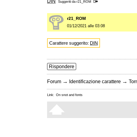
DIN
Suggeriti da
r21_ROM
r21_ROM
01/12/2021 alle 03:08
Carattere suggerito:
DIN
Rispondere
→
→
Forum
Identificazione carattere
Torn
Link:
On snot and fonts