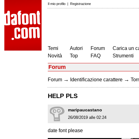
Il mio profilo
|
Registrazione
Temi
Autori
Forum
Carica un c
Novità
Top
FAQ
Strumenti
Forum
→
→
Forum
Identificazione carattere
Torn
HELP PLS
maripaucastano
26/08/2019 alle 02:24
date font please