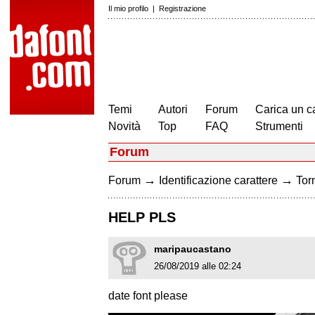
Il mio profilo
|
Registrazione
Temi
Autori
Forum
Carica un c
Novità
Top
FAQ
Strumenti
Forum
→
→
Forum
Identificazione carattere
Torn
HELP PLS
maripaucastano
26/08/2019 alle 02:24
date font please