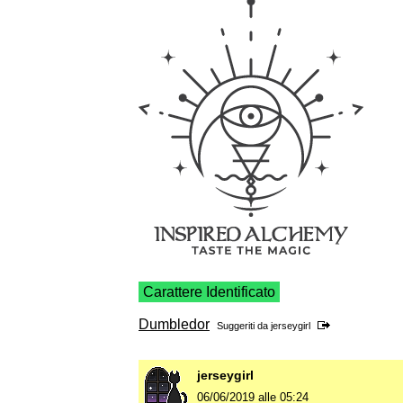
Carattere Identificato
Dumbledor
Suggeriti da
jerseygirl
jerseygirl
06/06/2019 alle 05:24