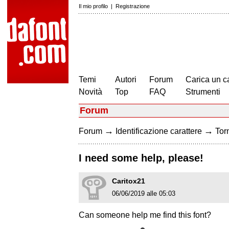
Il mio profilo
|
Registrazione
Temi
Autori
Forum
Carica un c
Novità
Top
FAQ
Strumenti
Forum
→
→
Forum
Identificazione carattere
Torn
I need some help, please!
Caritox21
06/06/2019 alle 05:03
Can someone help me find this font?