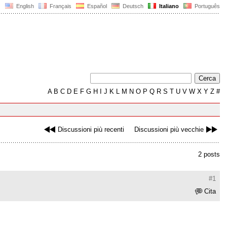
English
Français
Español
Deutsch
Italiano
Português
A
B
C
D
E
F
G
H
I
J
K
L
M
N
O
P
Q
R
S
T
U
V
W
X
Y
Z
#
Discussioni più recenti
Discussioni più vecchie
2 posts
#1
Cita