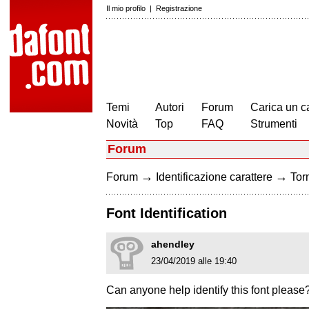
Il mio profilo
|
Registrazione
Temi
Autori
Forum
Carica un c
Novità
Top
FAQ
Strumenti
Forum
→
→
Forum
Identificazione carattere
Torn
Font Identification
ahendley
23/04/2019 alle 19:40
Can anyone help identify this font please