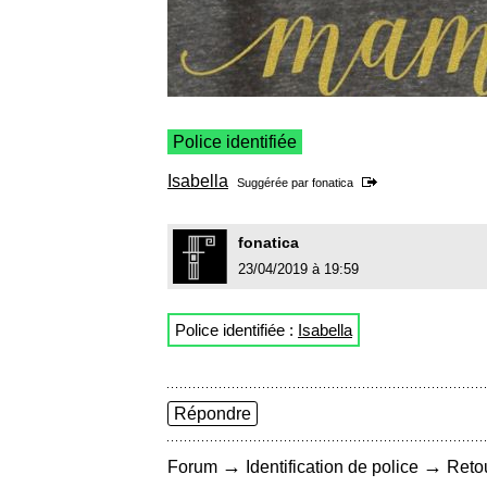
Police identifiée
Isabella
Suggérée par
fonatica
fonatica
23/04/2019 à 19:59
Police identifiée :
Isabella
Répondre
→
→
Forum
Identification de police
Retou