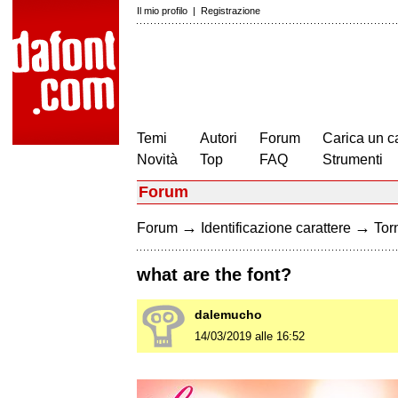
Il mio profilo
|
Registrazione
Temi
Autori
Forum
Carica un c
Novità
Top
FAQ
Strumenti
Forum
→
→
Forum
Identificazione carattere
Torn
what are the font?
dalemucho
14/03/2019 alle 16:52