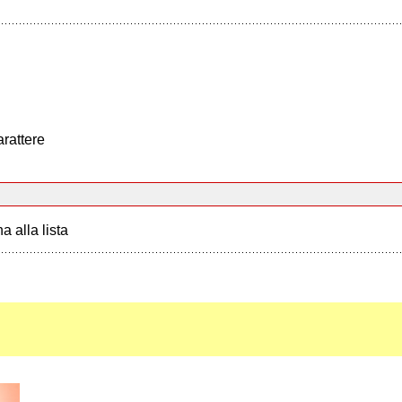
arattere
a alla lista