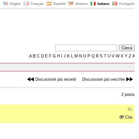
English
Français
Español
Deutsch
Italiano
Português
A
B
C
D
E
F
G
H
I
J
K
L
M
N
O
P
Q
R
S
T
U
V
W
X
Y
Z
#
Discussioni più recenti
Discussioni più vecchie
2 posts
#1
Cita