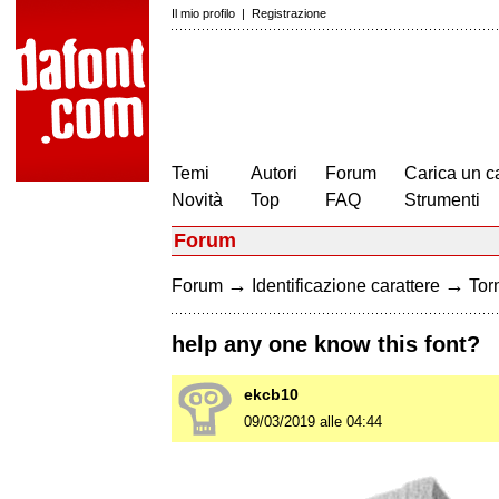
Il mio profilo
|
Registrazione
Temi
Autori
Forum
Carica un c
Novità
Top
FAQ
Strumenti
Forum
→
→
Forum
Identificazione carattere
Torn
help any one know this font?
ekcb10
09/03/2019 alle 04:44