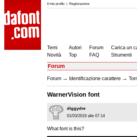
Il mio profilo
|
Registrazione
Temi
Autori
Forum
Carica un c
Novità
Top
FAQ
Strumenti
Forum
→
→
Forum
Identificazione carattere
Torn
WarnerVision font
diggydre
01/03/2019 alle 07:14
What font is this?