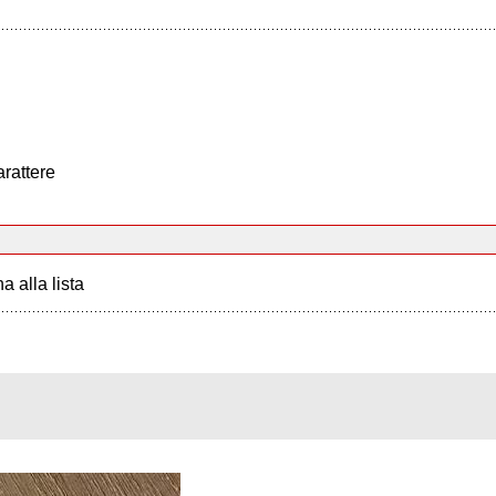
arattere
a alla lista