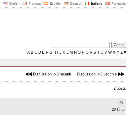
English
Français
Español
Deutsch
Italiano
Português
A
B
C
D
E
F
G
H
I
J
K
L
M
N
O
P
Q
R
S
T
U
V
W
X
Y
Z
#
Discussioni più recenti
Discussioni più vecchie
2 posts
#1
Cita