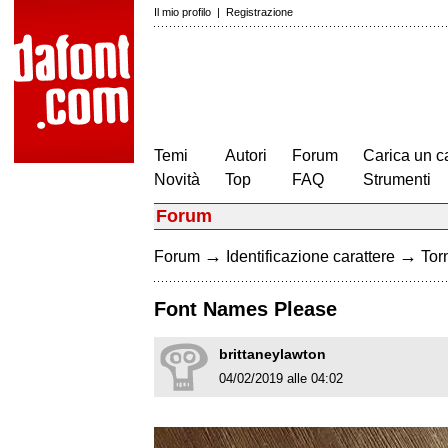
Il mio profilo
|
Registrazione
Temi
Autori
Forum
Carica un c
Novità
Top
FAQ
Strumenti
Forum
→
→
Forum
Identificazione carattere
Torn
Font Names Please
brittaneylawton
04/02/2019 alle 04:02