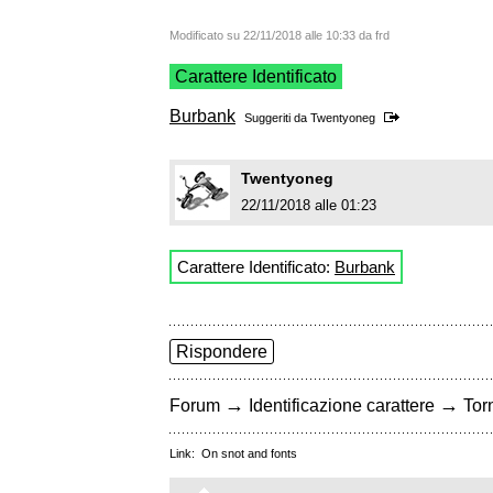
Modificato su 22/11/2018 alle 10:33 da frd
Carattere Identificato
Burbank
Suggeriti da
Twentyoneg
Twentyoneg
22/11/2018 alle 01:23
Carattere Identificato:
Burbank
Rispondere
→
→
Forum
Identificazione carattere
Torn
Link:
On snot and fonts