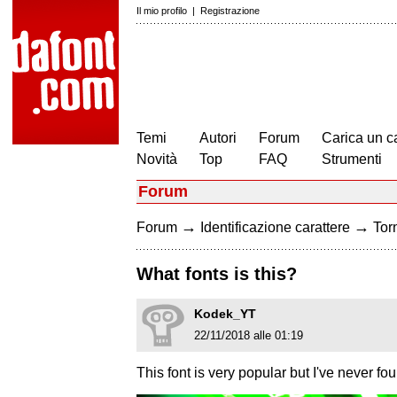
Il mio profilo
|
Registrazione
Temi
Autori
Forum
Carica un c
Novità
Top
FAQ
Strumenti
Forum
→
→
Forum
Identificazione carattere
Torn
What fonts is this?
Kodek_YT
22/11/2018 alle 01:19
This font is very popular but I've never fou