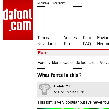
Mi cuenta
|
Inscripción
Temas
Autores
Foro
Enviar
Novedades
Top
FAQ
Herram
Foro
→
→
Foro
Identificación de fuentes
Volve
What fonts is this?
Kodek_YT
22/11/2018 a las 01:19
This font is very popular but I've never fou