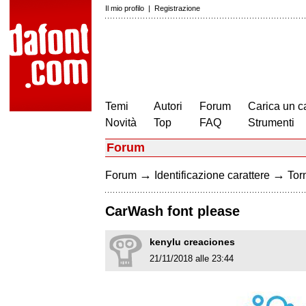
Il mio profilo
|
Registrazione
Temi
Autori
Forum
Carica un c
Novità
Top
FAQ
Strumenti
Forum
→
→
Forum
Identificazione carattere
Torn
CarWash font please
kenylu creaciones
21/11/2018 alle 23:44