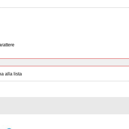
arattere
a alla lista