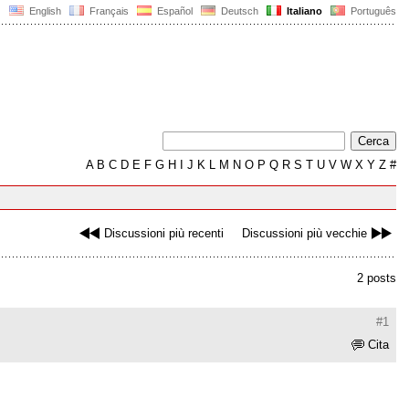
English
Français
Español
Deutsch
Italiano
Português
A
B
C
D
E
F
G
H
I
J
K
L
M
N
O
P
Q
R
S
T
U
V
W
X
Y
Z
#
Discussioni più recenti
Discussioni più vecchie
2 posts
#1
Cita