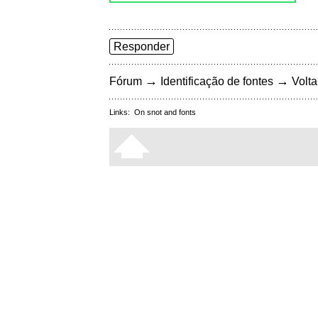
Responder
→
→
Fórum
Identificação de fontes
Volta
Links:
On snot and fonts