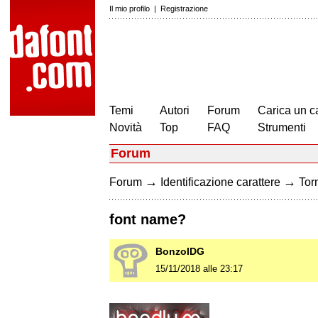
Il mio profilo
|
Registrazione
Temi
Autori
Forum
Carica un c
Novità
Top
FAQ
Strumenti
Forum
→
→
Forum
Identificazione carattere
Torn
font name?
BonzoIDG
15/11/2018 alle 23:17