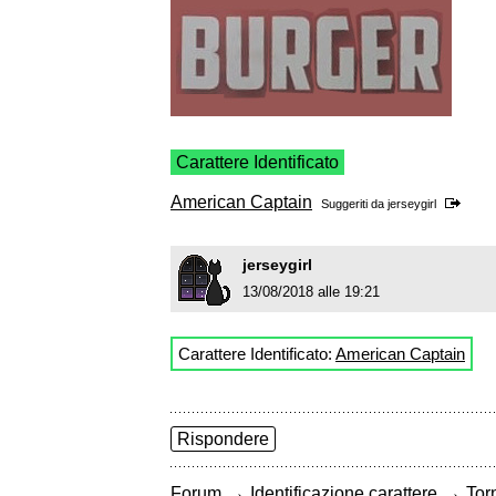
Carattere Identificato
American Captain
Suggeriti da
jerseygirl
jerseygirl
13/08/2018 alle 19:21
Carattere Identificato:
American Captain
Rispondere
→
→
Forum
Identificazione carattere
Torn