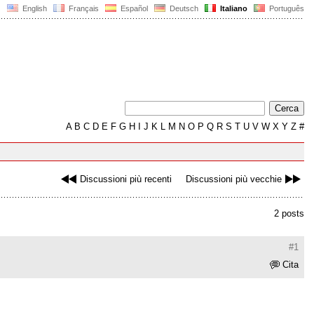
English
Français
Español
Deutsch
Italiano
Português
A
B
C
D
E
F
G
H
I
J
K
L
M
N
O
P
Q
R
S
T
U
V
W
X
Y
Z
#
Discussioni più recenti
Discussioni più vecchie
2 posts
#1
Cita