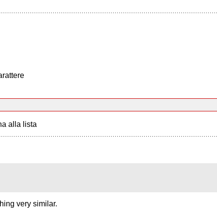
arattere
a alla lista
hing very similar.