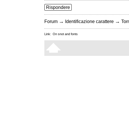
Rispondere
→
→
Forum
Identificazione carattere
Torn
Link:
On snot and fonts