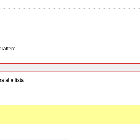
arattere
a alla lista