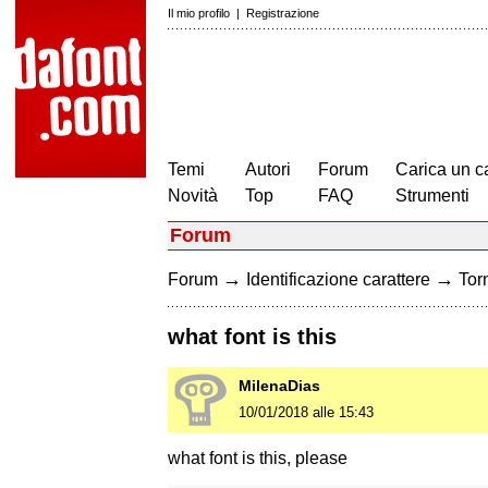
Il mio profilo
|
Registrazione
Temi
Autori
Forum
Carica un c
Novità
Top
FAQ
Strumenti
Forum
→
→
Forum
Identificazione carattere
Torn
what font is this
MilenaDias
10/01/2018 alle 15:43
what font is this, please