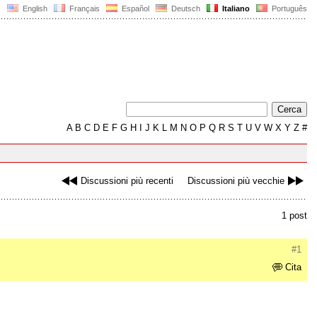
English
Français
Español
Deutsch
Italiano
Português
A
B
C
D
E
F
G
H
I
J
K
L
M
N
O
P
Q
R
S
T
U
V
W
X
Y
Z
#
Discussioni più recenti
Discussioni più vecchie
1 post
#1
Cita