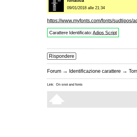
fonatica
09/01/2018 alle 21:34
https://www.myfonts.com/fonts/sudtipos/ad
Carattere Identificato:
Adios Script
Rispondere
→
→
Forum
Identificazione carattere
Torn
Link:
On snot and fonts