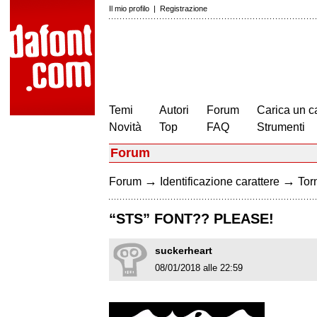
Il mio profilo
|
Registrazione
Temi
Autori
Forum
Carica un c
Novità
Top
FAQ
Strumenti
Forum
→
→
Forum
Identificazione carattere
Torn
“STS” FONT?? PLEASE!
suckerheart
08/01/2018 alle 22:59