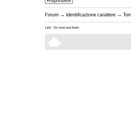
Rispondere
→
→
Forum
Identificazione carattere
Torn
Link:
On snot and fonts