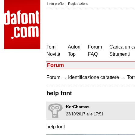
Il mio profilo
|
Registrazione
Temi
Autori
Forum
Carica un c
Novità
Top
FAQ
Strumenti
Forum
→
→
Forum
Identificazione carattere
Torn
help font
KerChamas
23/10/2017 alle 17:51
help font