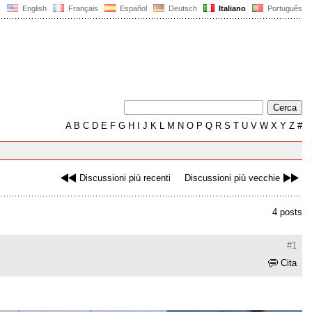
English
Français
Español
Deutsch
Italiano
Português
A
B
C
D
E
F
G
H
I
J
K
L
M
N
O
P
Q
R
S
T
U
V
W
X
Y
Z
#
Discussioni più recenti
Discussioni più vecchie
4 posts
#1
Cita