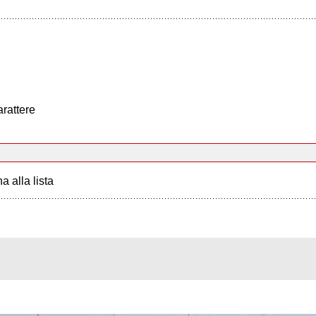
arattere
a alla lista