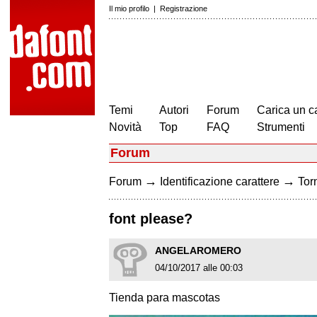
Il mio profilo
|
Registrazione
Temi
Autori
Forum
Carica un c
Novità
Top
FAQ
Strumenti
Forum
→
→
Forum
Identificazione carattere
Torn
font please?
ANGELAROMERO
04/10/2017 alle 00:03
Tienda para mascotas