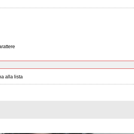
arattere
a alla lista