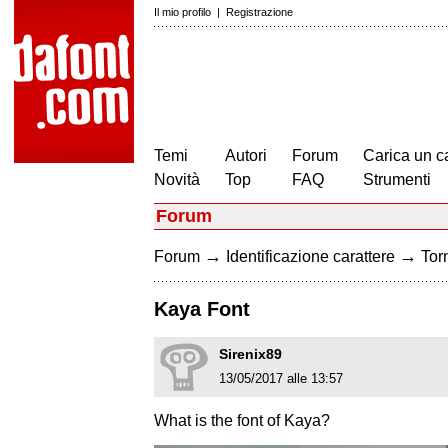
Il mio profilo
|
Registrazione
Temi
Autori
Forum
Carica un c
Novità
Top
FAQ
Strumenti
Forum
→
→
Forum
Identificazione carattere
Torn
Kaya Font
Sirenix89
13/05/2017 alle 13:57
What is the font of Kaya?