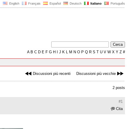
English
Français
Español
Deutsch
Italiano
Português
A
B
C
D
E
F
G
H
I
J
K
L
M
N
O
P
Q
R
S
T
U
V
W
X
Y
Z
#
Discussioni più recenti
Discussioni più vecchie
2 posts
#1
Cita