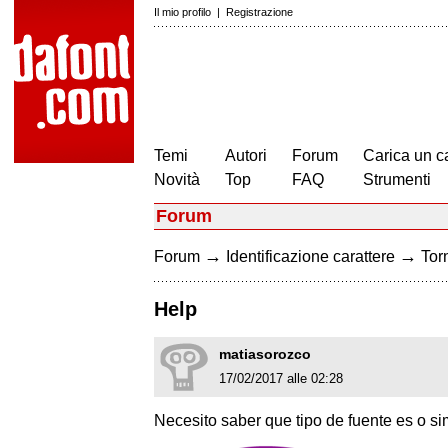
Il mio profilo
|
Registrazione
Temi
Autori
Forum
Carica un c
Novità
Top
FAQ
Strumenti
Forum
→
→
Forum
Identificazione carattere
Torn
Help
matiasorozco
17/02/2017 alle 02:28
Necesito saber que tipo de fuente es o simi