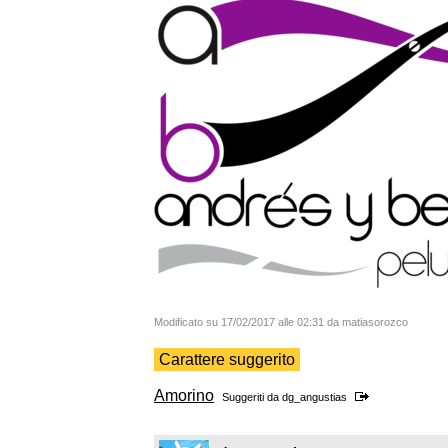
Modificato su 17/02/2017 alle 02:31 da matiasorozco
Carattere suggerito
Amorino
Suggeriti da
dg_angustias