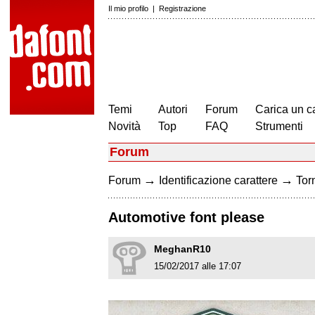
Il mio profilo
|
Registrazione
Temi
Autori
Forum
Carica un c
Novità
Top
FAQ
Strumenti
Forum
→
→
Forum
Identificazione carattere
Torn
Automotive font please
MeghanR10
15/02/2017 alle 17:07