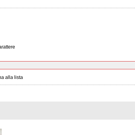
arattere
a alla lista