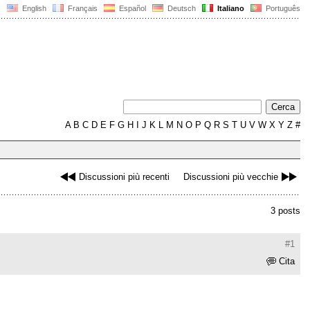
English
Français
Español
Deutsch
Italiano
Português
A
B
C
D
E
F
G
H
I
J
K
L
M
N
O
P
Q
R
S
T
U
V
W
X
Y
Z
#
Discussioni più recenti
Discussioni più vecchie
3 posts
#1
Cita