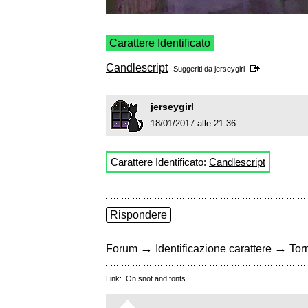
Carattere Identificato
Candlescript
Suggeriti da
jerseygirl
jerseygirl
18/01/2017 alle 21:36
Carattere Identificato:
Candlescript
Rispondere
→
→
Forum
Identificazione carattere
Torn
Link:
On snot and fonts