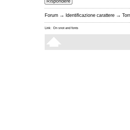
Rispondere
→
→
Forum
Identificazione carattere
Torn
Link:
On snot and fonts