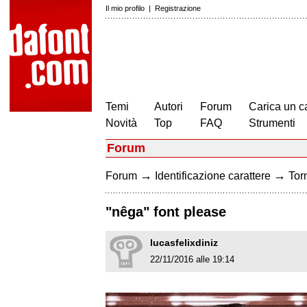
Il mio profilo
|
Registrazione
Temi
Autori
Forum
Carica un c
Novità
Top
FAQ
Strumenti
Forum
→
→
Forum
Identificazione carattere
Torn
"nêga" font please
lucasfelixdiniz
22/11/2016 alle 19:14