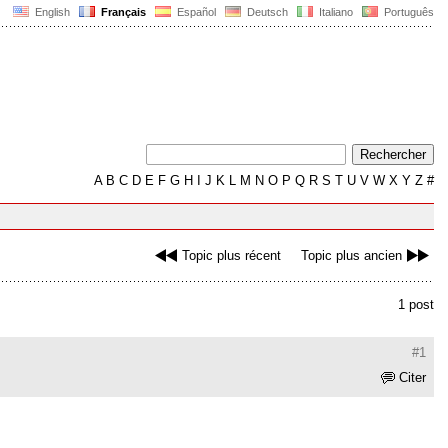
English
Français
Español
Deutsch
Italiano
Português
A
B
C
D
E
F
G
H
I
J
K
L
M
N
O
P
Q
R
S
T
U
V
W
X
Y
Z
#
Topic plus récent
Topic plus ancien
1 post
#1
Citer