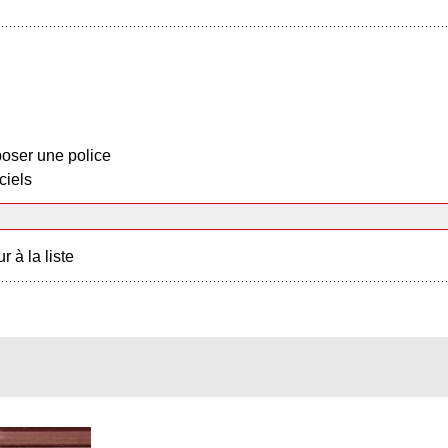
oser une police
ciels
r à la liste